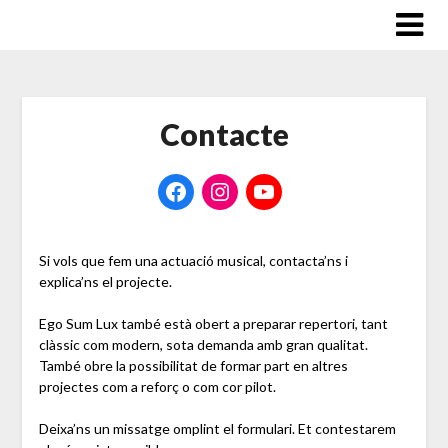
Saltar
al
contenido
Contacte
Si vols que fem una actuació musical, contacta’ns i
explica’ns el projecte.
Ego Sum Lux també està obert a preparar repertori, tant
clàssic com modern, sota demanda amb gran qualitat.
També obre la possibilitat de formar part en altres
projectes com a reforç o com cor pilot.
Deixa’ns un missatge omplint el formulari. Et contestarem